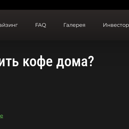
айзинг
FAQ
Галерея
Инвесто
ить кофе дома?
те
е