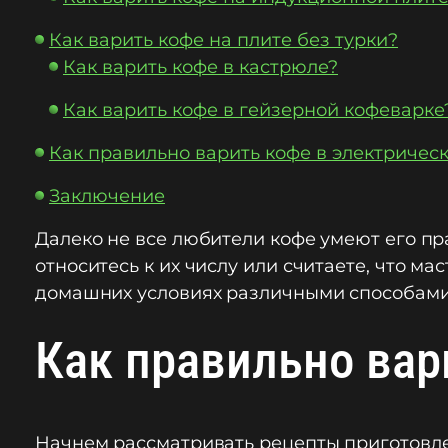
Как варить кофе на плите без турки?
Как варить кофе в кастрюле?
Как варить кофе в гейзерной кофеварке
Как правильно варить кофе в электричес
Заключение
Далеко не все любители кофе умеют его пра
относитесь к их числу или считаете, что ма
домашних условиях различными способами
Как правильно вар
Начнем рассматривать рецепты приготовлен