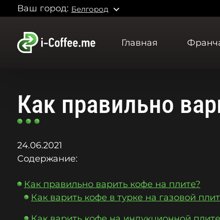
Ваш город:
expand_more
Белгород
Главная
Франч
Как правильно вар
24.06.2021
Содержание:
Как правильно варить кофе на плите?
Как варить кофе в турке на газовой пли
Как варить кофе на индукционной плит