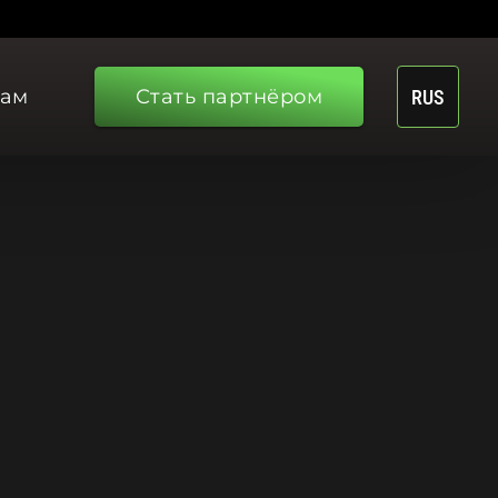
рам
Стать партнёром
RUS